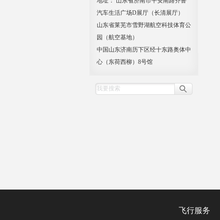
地址： 山东省济南市平安南路齐鲁
汽车生活广场D展厅（长清展厅）
山东省莱芜市雪野湖航空科技体育公
园（航空基地）
中国山东济南历下区经十东路奥体中
心（东荷西柳）8号馆
飞行服务