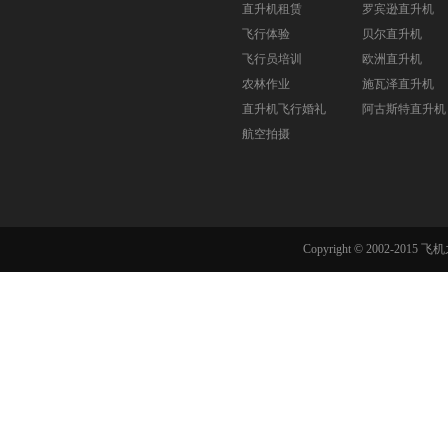
直升机租赁
罗宾逊直升机
飞行体验
贝尔直升机
飞行员培训
欧洲直升机
农林作业
施瓦泽直升机
直升机飞行婚礼
阿古斯特直升机
航空拍摄
Copyright © 2002-201