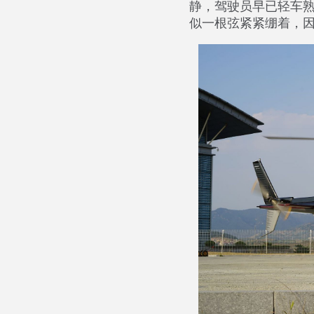
静，驾驶员早已轻车
似一根弦紧紧绷着，