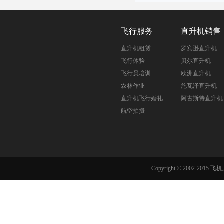
飞行服务
直升机销售
直升机租赁
罗宾逊直升机
飞行体验
贝尔直升机
飞行员培训
欧洲直升机
农林作业
施瓦泽直升机
直升机飞行婚礼
阿古斯特直升机
航空拍摄
Copyright © 2002-201