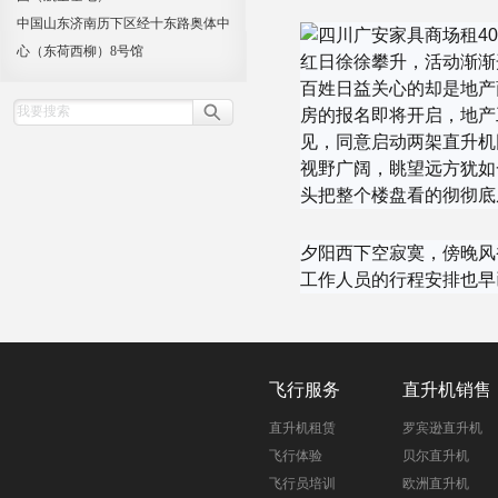
中国山东济南历下区经十东路奥体中
心（东荷西柳）8号馆
红日徐徐攀升，活动渐渐
百姓日益关心的却是地产
房的报名即将开启，地产
见，同意启动两架直升机
视野广阔，眺望远方犹如
头把整个楼盘看的彻彻底
夕阳西下空寂寞，傍晚风
工作人员的行程安排也早
飞行服务
直升机销售
直升机租赁
罗宾逊直升机
飞行体验
贝尔直升机
飞行员培训
欧洲直升机