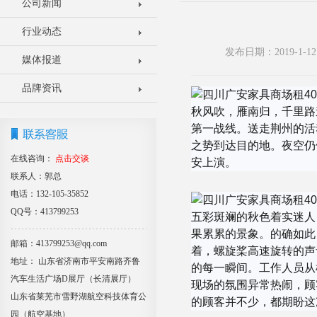
公司新闻
行业动态
发布日期：2019-1
媒体报道
品牌资讯
秋风吹，雁南归，千里路
第一战线。送走荆州的活
之势到达目的地。夜空仍依
在线咨询：
点击交谈
安上演。
联系人：郭总
电话：132-105-35852
QQ号：413799253
五彩斑斓的秋色着实迷人
果累累的景象。的确如此
邮箱：413799253@qq.com
着，螺旋桨高速旋转的声
地址： 山东省济南市平安南路齐鲁
的每一瞬间。工作人员从
汽车生活广场D展厅（长清展厅）
现场的氛围异常热闹，顾
山东省莱芜市雪野湖航空科技体育公
的顾客并不少，都期盼这
园（航空基地）