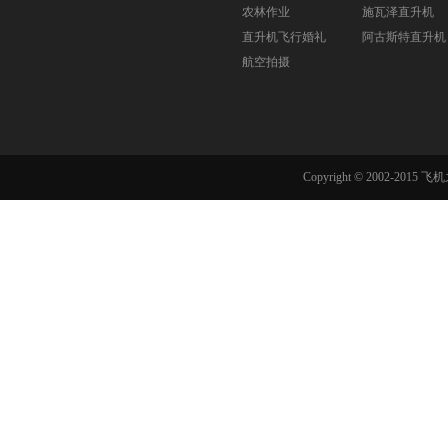
农林作业
施瓦泽直升机
直升机飞行婚礼
阿古斯特直升机
航空拍摄
Copyright © 2002-201