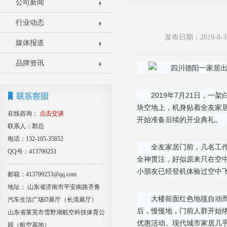
公司新闻
行业动态
发布日期：2019-8
媒体报道
品牌资讯
2019年7月21日，
块空地上，机身贴着全友家
在线咨询：
点击交谈
开始准备后续的开业典礼。
联系人：郭总
电话：132-105-35852
全友家居门前，几名工
QQ号：413799253
全神贯注，好似原来只在空
小朋友已经登机体验过空中
邮箱：413799253@qq.com
地址： 山东省济南市平安南路齐鲁
大楼前面红色地毯自动
汽车生活广场D展厅（长清展厅）
后，慢慢地，门前人群开始
山东省莱芜市雪野湖航空科技体育公
优惠活动。现代城市家居几
园（航空基地）