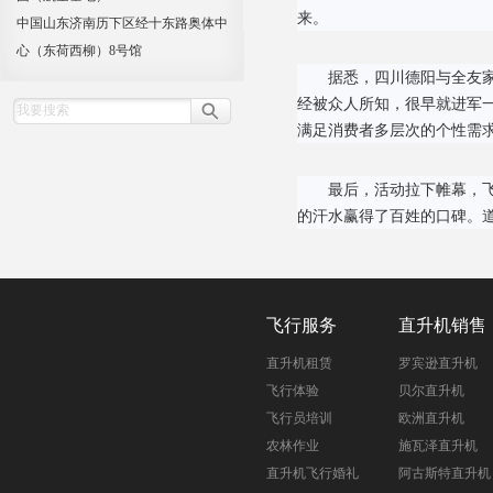
来。
中国山东济南历下区经十东路奥体中
心（东荷西柳）8号馆
据悉，四川德阳与全友
经被众人所知，很早就进军
满足消费者多层次的个性需
最后，活动拉下帷幕，
的汗水赢得了百姓的口碑。
飞行服务
直升机销售
直升机租赁
罗宾逊直升机
飞行体验
贝尔直升机
飞行员培训
欧洲直升机
农林作业
施瓦泽直升机
直升机飞行婚礼
阿古斯特直升机