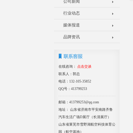
公司新闻
行业动态
媒体报道
品牌资讯
在线咨询：
点击交谈
联系人：郭总
电话：132-105-35852
QQ号：413799253
邮箱：413799253@qq.com
地址： 山东省济南市平安南路齐鲁
汽车生活广场D展厅（长清展厅）
山东省莱芜市雪野湖航空科技体育公
园（航空基地）