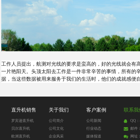
工作人员提出，航测对光线的要求是蛮高的，好的光线就会有
一片艳阳天。头顶太阳去工作是一件非常辛苦的事情，所有的
据，当这些数据被用来服务于我们的生活时，他们的成就感便
直升机销售
关于我们
客户案例
联系我
罗宾逊直升机
公司简介
公司新闻
QQ：4
贝尔直升机
公司文化
行业动态
邮件：4
欧洲直升机
企业风采
媒体报道
网址