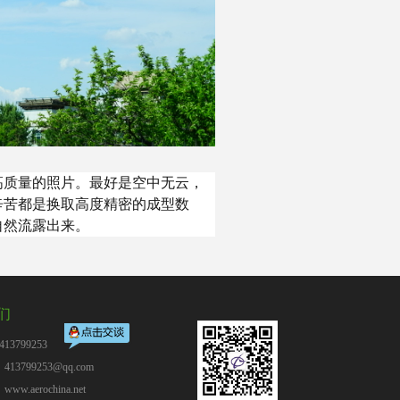
高质量的照片。最好是空中无云，
辛苦都是换取高度精密的成型数
自然流露出来。
们
13799253
13799253@qq.com
：
www.aerochina.net