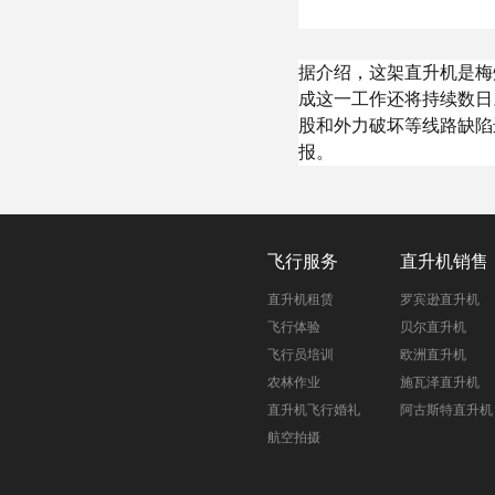
据介绍，这架直升机是梅
成这一工作还将持续数日
股和外力破坏等线路缺陷
报。
飞行服务
直升机销售
直升机租赁
罗宾逊直升机
飞行体验
贝尔直升机
飞行员培训
欧洲直升机
农林作业
施瓦泽直升机
直升机飞行婚礼
阿古斯特直升机
航空拍摄