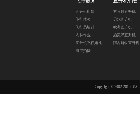
飞行服务
直升机销售
直升机租赁
罗宾逊直升机
飞行体验
贝尔直升机
飞行员培训
欧洲直升机
农林作业
施瓦泽直升机
直升机飞行婚礼
阿古斯特直升机
航空拍摄
Copyright © 2002-201