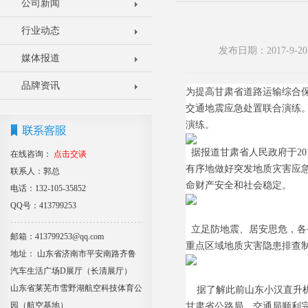
公司新闻
行业动态
发布日期：2017-9
媒体报道
品牌资讯
为
提高
甘肃
省道路运输综合
交通地震应急处置联合演练
演练。
据报道
甘肃省人民政府于
2
在线咨询：
点击交谈
有序地做好突发地质灾害应
联系人：郭总
命财产安全和社会稳定。
电话：132-105-35852
QQ号：413799253
立足防地震、居安思危，
各
邮箱：413799253@qq.com
重点区域地质灾害隐患排查
地址： 山东省济南市平安南路齐鲁
汽车生活广场D展厅（长清展厅）
山东省莱芜市雪野湖航空科技体育公
据了解此前
山东小汉直升
园（航空基地）
甘肃省公路局、交通局顺利